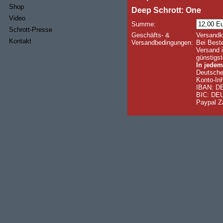
Shop
Deep Schrott: One
Video
Summe:
Schrott-Presse
Geschäfts- &
Versandk
Kontakt
Versandbedingungen:
Bei Beste
Versand i
günstigst
In jedem
Deutsche
Konto-Inh
IBAN: DE
BIC: D
Paypal Z
Name:
eMail:
Strasse:
PLZ & Ort:
Land:
Kommentar: