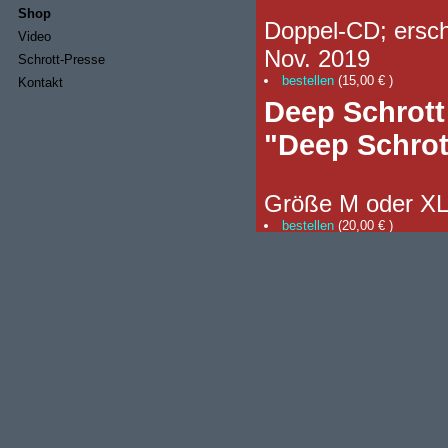
Shop
Doppel-CD; ersch
Video
Nov. 2019
Schrott-Presse
bestellen
(
15,00 €
)
Kontakt
Deep Schrott 
"Deep Schrott
Größe M oder X
bestellen
(
20,00 €
)
USB Stick 'Po
"USB Stick 'P
Exklusiver 8 GB 
bei uns bzw. Poise
Enthält 11 kompl
Alben als AIFF o